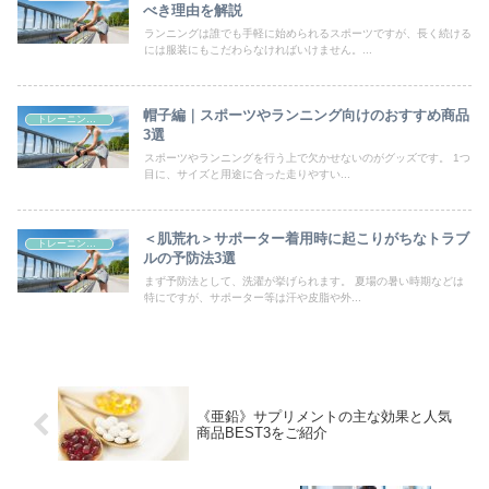
べき理由を解説
ランニングは誰でも手軽に始められるスポーツですが、長く続ける
には服装にもこだわらなければいけません。...
帽子編｜スポーツやランニング向けのおすすめ商品
トレーニンググッズ
3選
スポーツやランニングを行う上で欠かせないのがグッズです。 1つ
目に、サイズと用途に合った走りやすい...
＜肌荒れ＞サポーター着用時に起こりがちなトラブ
トレーニンググッズ
ルの予防法3選
まず予防法として、洗濯が挙げられます。 夏場の暑い時期などは
特にですが、サポーター等は汗や皮脂や外...
《亜鉛》サプリメントの主な効果と人気
商品BEST3をご紹介