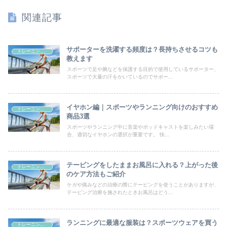
関連記事
サポーターを洗濯する頻度は？長持ちさせるコツも
トレーニンググッズ
教えます
スポーツで足や腕などを保護する目的で使用しているサポーター、
スポーツで大量の汗をかいているのでサポー...
イヤホン編｜スポーツやランニング向けのおすすめ
トレーニンググッズ
商品3選
スポーツやランニング中に音楽やポッドキャストを楽しみたい場
合、適切なイヤホンの選択が重要です。 快...
テーピングをしたままお風呂に入れる？上がった後
トレーニンググッズ
のケア方法もご紹介
ケガや痛みなどの治療の際にテーピングを使うことがありますが、
テーピング治療を施されたときお風呂はどう...
ランニングに最適な服装は？スポーツウェアを買う
トレーニンググッズ