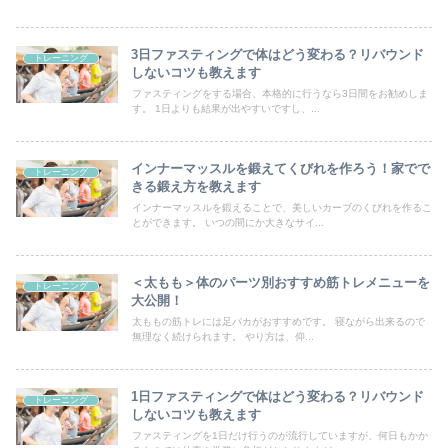
3日ファスティングで体はどう変わる？リバウンド
トレーニング
しないコツも教えます
ファスティングをする場合、本格的に行うなら3日間をお勧めしま
す。 1日よりも結果が出やすいですし、...
インナーマッスルを鍛えてくびれを作ろう！家でで
トレーニング
きる鍛え方を教えます
インナーマッスルを鍛えることで、美しいカーブのくびれを作るこ
とができます。 いつの間にか大きなサイ...
＜太もも＞体のパーツ別おすすめ筋トレメニューを
トレーニング
大公開！
太ももの筋トレには足パカがおすすめです。 寝ながら出来るので
無理なく続けられます。 やり方は、仰...
1日ファスティングで体はどう変わる？リバウンド
トレーニング
しないコツも教えます
ファスティングを1日だけ行うのが流行していますが、何日もかか