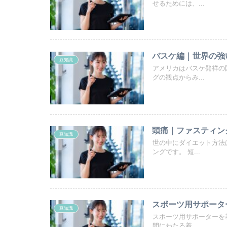
せるためには、...
バスケ編｜世界の強
豆知識
アメリカはバスケ発祥の
グの観点からみ...
頭痛｜ファスティン
豆知識
世の中にダイエット方法
ングです。 短...
スポーツ用サポータ
豆知識
スポーツ用サポーターを
間にわたる着...