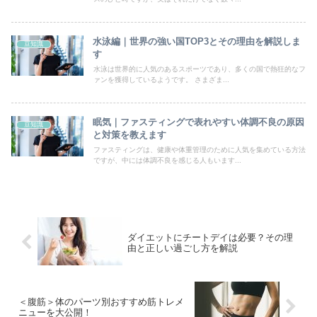
水泳編｜世界の強い国TOP3とその理由を解説しま
豆知識
す
水泳は世界的に人気のあるスポーツであり、多くの国で熱狂的なフ
ァンを獲得しているようです。 さまざま...
眠気｜ファスティングで表れやすい体調不良の原因
豆知識
と対策を教えます
ファスティングは、健康や体重管理のために人気を集めている方法
ですが、中には体調不良を感じる人もいます...
ダイエットにチートデイは必要？その理
由と正しい過ごし方を解説
＜腹筋＞体のパーツ別おすすめ筋トレメ
ニューを大公開！