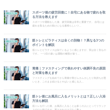
スポーツ後の疲労回復に！自宅にある物で疲れを取
豆知識
る方法を教えます
スポーツや運動をした後、疲労回復は非常に重要です。 自宅には
疲れを取るための助けになる素晴らしいツ...
筋トレとピラティスは全くの別物！？異なる3つの
豆知識
ポイントを解説
筋トレとピラティスは似ているように感じますが、実は全く別もの
です。 一つ目の違いは運動の種類が違う...
胃痛｜ファスティングで表れやすい体調不良の原因
豆知識
と対策を教えます
ファスティングを始めてから胃痛や胃がムカムカしたり気持ちが悪
いとき、このまま続けるとやばいと感じる人...
筋トレ後にお風呂に入るメリットとは？正しい入浴
豆知識
方法も解説
筋トレを行った後、お風呂に入ることは多くの人にとってリラック
スのひと時ですが、実はそれだけでなく数々...