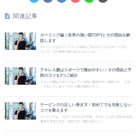
関連記事
カーリング編｜世界の強い国TOP3とその理由を解
豆知識
説します
カーリングはスコットランド発祥と言われているスポーツです。
そして、その発祥の地であるイギリスは、...
アキレス腱はスポーツで痛めやすい！その理由と予
豆知識
防のコツを3つご紹介
アキレス腱はスポーツをしている時に痛めやすい場所です。 スポ
ーツをしているとアキレス腱が痛めやすく...
テーピングの正しい巻き方！初めてでも失敗しない
豆知識
コツを教えます
テーピングは、スポーツやケガの予防・サポートに広く使われる効
果的な手法ですが、初めて行う場合は正しい...