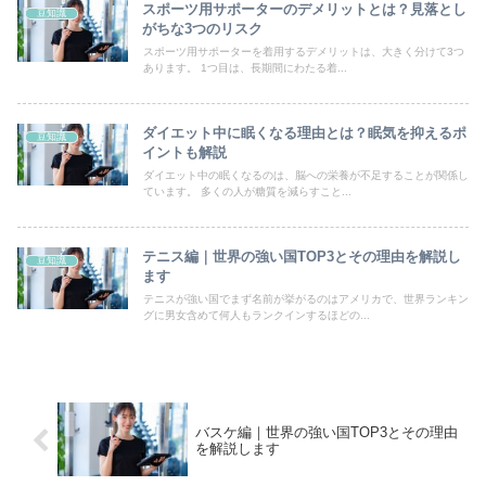
スポーツ用サポーターのデメリットとは？見落とし
豆知識
がちな3つのリスク
スポーツ用サポーターを着用するデメリットは、大きく分けて3つ
あります。 1つ目は、長期間にわたる着...
ダイエット中に眠くなる理由とは？眠気を抑えるポ
豆知識
イントも解説
ダイエット中の眠くなるのは、脳への栄養が不足することが関係し
ています。 多くの人が糖質を減らすこと...
テニス編｜世界の強い国TOP3とその理由を解説し
豆知識
ます
テニスが強い国でまず名前が挙がるのはアメリカで、世界ランキン
グに男女含めて何人もランクインするほどの...
バスケ編｜世界の強い国TOP3とその理由
を解説します